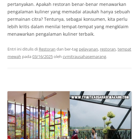
pertanyakan. Apakah restoran benar-benar menawarkan
pengalaman kuliner yang memadai ataukah hanya sebuah
permainan citra? Tentunya, sebagai konsumen, kita perlu
lebih kritis dalam menilai tempat-tempat yang mengklaim
menawarkan pengalaman kuliner terbaik.
Entri ini ditulis di
Restoran
dan ber-tag
pelayanan
,
restoran
,
tempat
mewah
pada
03/16/2025
oleh
cvmitrausahasemarang
.