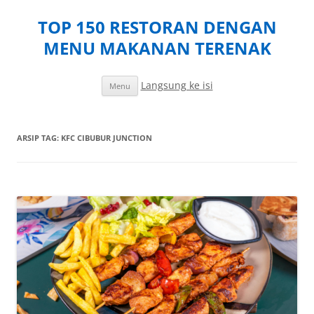
TOP 150 RESTORAN DENGAN
MENU MAKANAN TERENAK
Langsung ke isi
Menu
ARSIP TAG:
KFC CIBUBUR JUNCTION