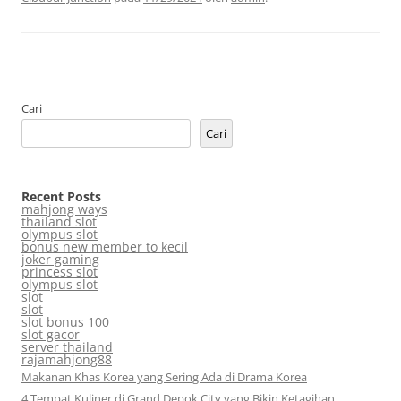
Cari
Cari
Recent Posts
mahjong ways
thailand slot
olympus slot
bonus new member to kecil
joker gaming
princess slot
olympus slot
slot
slot
slot bonus 100
slot gacor
server thailand
rajamahjong88
Makanan Khas Korea yang Sering Ada di Drama Korea
4 Tempat Kuliner di Grand Depok City yang Bikin Ketagihan