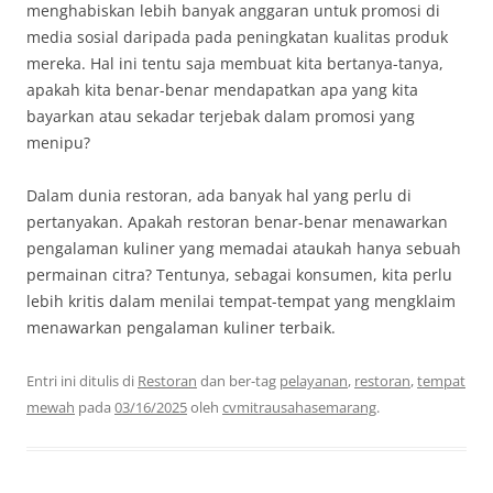
menghabiskan lebih banyak anggaran untuk promosi di
media sosial daripada pada peningkatan kualitas produk
mereka. Hal ini tentu saja membuat kita bertanya-tanya,
apakah kita benar-benar mendapatkan apa yang kita
bayarkan atau sekadar terjebak dalam promosi yang
menipu?
Dalam dunia restoran, ada banyak hal yang perlu di
pertanyakan. Apakah restoran benar-benar menawarkan
pengalaman kuliner yang memadai ataukah hanya sebuah
permainan citra? Tentunya, sebagai konsumen, kita perlu
lebih kritis dalam menilai tempat-tempat yang mengklaim
menawarkan pengalaman kuliner terbaik.
Entri ini ditulis di
Restoran
dan ber-tag
pelayanan
,
restoran
,
tempat
mewah
pada
03/16/2025
oleh
cvmitrausahasemarang
.