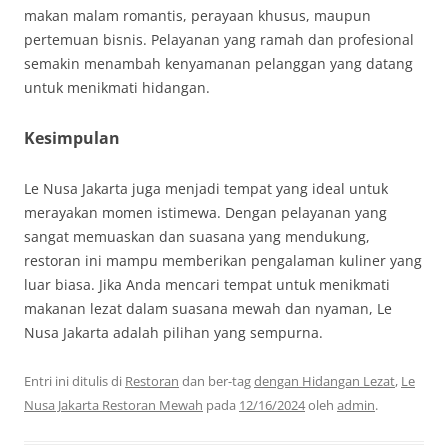
makan malam romantis, perayaan khusus, maupun
pertemuan bisnis. Pelayanan yang ramah dan profesional
semakin menambah kenyamanan pelanggan yang datang
untuk menikmati hidangan.
Kesimpulan
Le Nusa Jakarta juga menjadi tempat yang ideal untuk
merayakan momen istimewa. Dengan pelayanan yang
sangat memuaskan dan suasana yang mendukung,
restoran ini mampu memberikan pengalaman kuliner yang
luar biasa. Jika Anda mencari tempat untuk menikmati
makanan lezat dalam suasana mewah dan nyaman, Le
Nusa Jakarta adalah pilihan yang sempurna.
Entri ini ditulis di
Restoran
dan ber-tag
dengan Hidangan Lezat
,
Le
Nusa Jakarta Restoran Mewah
pada
12/16/2024
oleh
admin
.