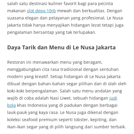
salah satu destinasi kuliner favorit bagi para pecinta
makanan
slot depo 10rb
mewah dan berkualitas. Dengan
suasana elegan dan pelayanan yang profesional, Le Nusa
Jakarta tidak hanya menyajikan hidangan lezat tetapi juga
pengalaman bersantap yang tak terlupakan.
Daya Tarik dan Menu di Le Nusa Jakarta
Restoran ini menawarkan menu yang beragam,
menggabungkan cita rasa tradisional dengan sentuhan
modern yang kreatif. Setiap hidangan di Le Nusa Jakarta
dibuat dengan bahan-bahan segar pilihan dan di olah oleh
koki-koki berpengalaman. Salah satu menu andalan yang
wajib di coba adalah Nasi Liwet, sebuah hidangan
judi
bola
khas Indonesia yang di padukan dengan berbagai
lauk-pauk yang kaya rasa. Le Nusa juga dikenal dengan
koleksi seafood premium seperti lobster, kepiting, dan
ikan-ikan segar yang di pilih langsung dari sumber terbaik.