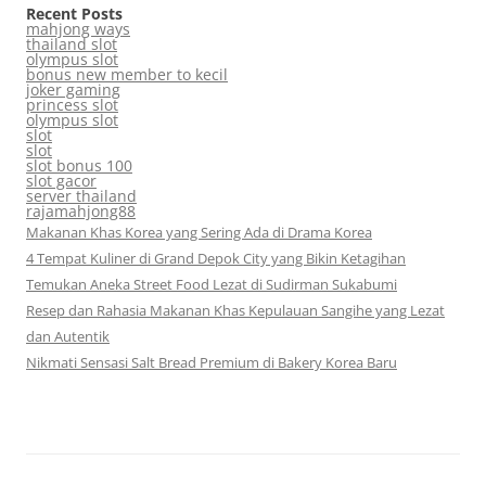
Recent Posts
mahjong ways
thailand slot
olympus slot
bonus new member to kecil
joker gaming
princess slot
olympus slot
slot
slot
slot bonus 100
slot gacor
server thailand
rajamahjong88
Makanan Khas Korea yang Sering Ada di Drama Korea
4 Tempat Kuliner di Grand Depok City yang Bikin Ketagihan
Temukan Aneka Street Food Lezat di Sudirman Sukabumi
Resep dan Rahasia Makanan Khas Kepulauan Sangihe yang Lezat
dan Autentik
Nikmati Sensasi Salt Bread Premium di Bakery Korea Baru