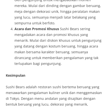
mereka. Mulai dari dinding dengan gambar beruang,
meja dengan dekorasi unik, hingga peralatan makan
yang lucu, semuanya menjadi latar belakang yang
sempurna untuk berfoto.
Acara dan Promosi Khusus
Sushi Bears sering
mengadakan acara dan promosi khusus yang
menarik. Mulai dari diskon khusus untuk pengunjung
yang datang dengan kostum beruang, hingga acara
makan bersama karakter beruang, semuanya
dirancang untuk memberikan pengalaman yang tak
terlupakan bagi pengunjung.
Kesimpulan
Sushi Bears adalah restoran sushi bertema beruang yang
menawarkan pengalaman kuliner unik dan menggemaskan
di Tokyo. Dengan menu andalan yang disajikan dengan
bentuk beruang yang lucu, dekorasi yang menarik,