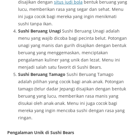
disajikan dengan
situs judi bola
bentuk beruang yang
lucu, memberikan rasa yang segar dan sehat. Menu
ini juga cocok bagi mereka yang ingin menikmati
sushi tanpa ikan.
Sushi Beruang Unagi
Sushi Beruang Unagi adalah
menu yang wajib dicoba bagi pecinta belut. Potongan
unagi yang manis dan gurih disajikan dengan bentuk
beruang yang menggemaskan, menciptakan
pengalaman kuliner yang unik dan lezat. Menu ini
menjadi salah satu favorit di Sushi Bears.
Sushi Beruang Tamago
Sushi Beruang Tamago
adalah pilihan yang cocok bagi anak-anak. Potongan
tamago (telur dadar Jepang) disajikan dengan bentuk
beruang yang lucu, memberikan rasa manis yang
disukai oleh anak-anak. Menu ini juga cocok bagi
mereka yang ingin mencoba sushi dengan rasa yang
ringan.
Pengalaman Unik di Sushi Bears