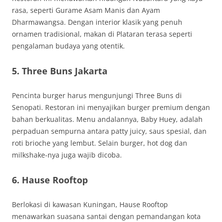
rasa, seperti Gurame Asam Manis dan Ayam
Dharmawangsa. Dengan interior klasik yang penuh
ornamen tradisional, makan di Plataran terasa seperti
pengalaman budaya yang otentik.
5. Three Buns Jakarta
Pencinta burger harus mengunjungi Three Buns di
Senopati. Restoran ini menyajikan burger premium dengan
bahan berkualitas. Menu andalannya, Baby Huey, adalah
perpaduan sempurna antara patty juicy, saus spesial, dan
roti brioche yang lembut. Selain burger, hot dog dan
milkshake-nya juga wajib dicoba.
6. Hause Rooftop
Berlokasi di kawasan Kuningan, Hause Rooftop
menawarkan suasana santai dengan pemandangan kota