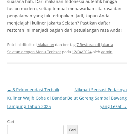
suasana hati. Dari makanan Indonesia autentik hingga
fusion modern, setiap tempat menawarkan cita rasa dan
pengalaman yang tak terlupakan. Jadi, kapan Anda
menjelajahi kuliner Jakarta Selatan? Pastikan daftar
restoran ini menjadi bagian dari petualangan rasa Anda!
Entri ini ditulis di
Makanan
dan ber-tag
7 Restoran di Jakarta
Selatan dengan Menu Terlezat
pada
12/04/2024
oleh
admin
.
Navigasi
←
8 Rekomendasi Terbaik
Nikmati Sensasi Pedasnya
Tulisan
Kuliner Wajib Coba di Bandar
Belut Goreng Sambal Bawang
Lampung Tahun 2025
yang Lezat
→
Cari
Cari